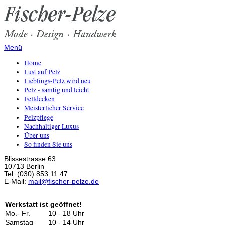
Menü
Home
Lust auf Pelz
Lieblings-Pelz wird neu
Pelz - samtig und leicht
Felldecken
Meisterlicher Service
Pelzpflege
Nachhaltiger Luxus
Über uns
So finden Sie uns
Blissestrasse 63
10713 Berlin
Tel. (030) 853 11 47
E-Mail:
mail@fischer-pelze.de
Werkstatt ist geöffnet!
Mo.- Fr.
10 - 18 Uhr
Samstag
10 - 14 Uhr