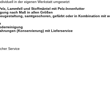
ndividuell in der eigenen Werkstatt umgesetzt
Pelz, Lammfell und Stoffmäntel mit Pelz-Innenfutter
igung nach Maß in allen Größen
ugestaltung, samtgeschoren, gefärbt oder in Kombination mit w
n
ederreinigung
hrungen (Konservierung) mit Lieferservice
icher Service