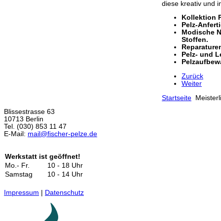
diese kreativ und i
Kollektion 
Pelz-Anfert
Modische Ne
Stoffen.
Reparature
Pelz- und L
Pelzaufbewa
Zurück
Weiter
Startseite
Meisterl
Blissestrasse 63
10713 Berlin
Tel. (030) 853 11 47
E-Mail:
mail@fischer-pelze.de
Werkstatt ist geöffnet!
Mo.- Fr.
10 - 18 Uhr
Samstag
10 - 14 Uhr
Impressum
|
Datenschutz