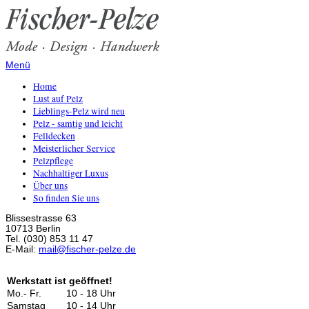
Menü
Home
Lust auf Pelz
Lieblings-Pelz wird neu
Pelz - samtig und leicht
Felldecken
Meisterlicher Service
Pelzpflege
Nachhaltiger Luxus
Über uns
So finden Sie uns
Blissestrasse 63
10713 Berlin
Tel. (030) 853 11 47
E-Mail:
mail@fischer-pelze.de
Werkstatt ist geöffnet!
Mo.- Fr.
10 - 18 Uhr
Samstag
10 - 14 Uhr