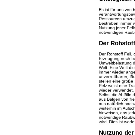
Es ist für uns von
verantwortungsbew
Ressourcen umzug
Bestreben immer wi
Nutzung jener Fell
notwendigen Raubwi
Der Rohstof
Der Rohstoff Fell,
Erzeugung noch be
Umweltbelastung da
Welt. Eine Welt di
immer wieder ange
unverrottbaren, fäu
stellen eine große
Pelz weist eine Tr
wieder verwendet, 
Selbst die Abfälle
aus Bälgen von fre
aus natürlich na
weiterhin im Aufsch
hinweisen, das jed
notwendige Raubwil
wird. Dies ist wede
Nutzung der